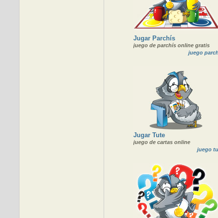
Jugar Parchís
juego de parchís online gratis
juego parchí
Jugar Tute
juego de cartas online
juego tu