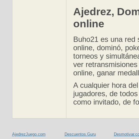
Ajedrez, Dom
online
Buho21 es una red s
online, dominó, poke
torneos y simultáne
ver retransmisiones
online, ganar medalla
A cualquier hora del
jugadores, de todos
como invitado, de fo
AjedrezJuego.com
Descuentos.Guru
Desmotivar.c