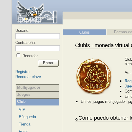
Usuario:
Formas de
Clubis
Contraseña:
Clubis - moneda virtual
Recordar
Club
Entrar
bien
Registro
Actu
Recordar clave
Rega
Jue
Multijugador
Conv
Juegos
En 
Club
En los juegos multijugador, ju
VIP
Búsqueda
¿Cómo puedo obtener lo
Tienda
Foros