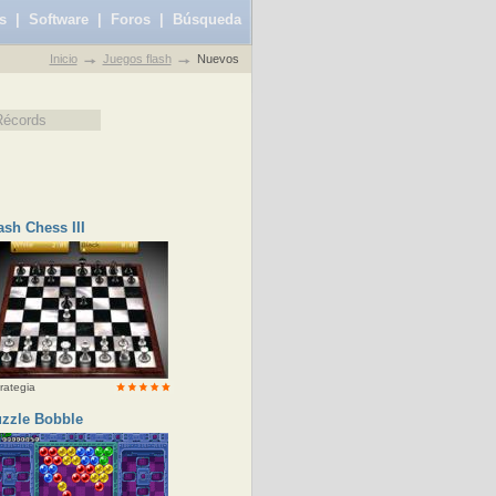
s
|
Software
|
Foros
|
Búsqueda
Inicio
Juegos flash
Nuevos
Récords
ash Chess III
rategia
zzle Bobble