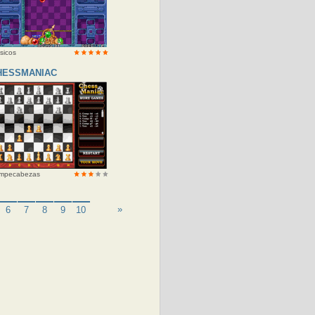
sicos
HESSMANIAC
mpecabezas
»
6
7
8
9
10