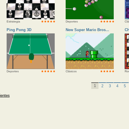
Estrategia
Deportes
Clá
Ping Pong 3D
New Super Mario Bros...
C
Deportes
Clásicos
Ro
«
1
2
3
4
5
ientes