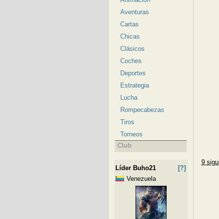
Aventuras
Cartas
Chicas
Clásicos
Coches
Deportes
Estrategia
Lucha
Rompecabezas
Tiros
Torneos
Club
9 sigu
Líder Buho21
[?]
Venezuela