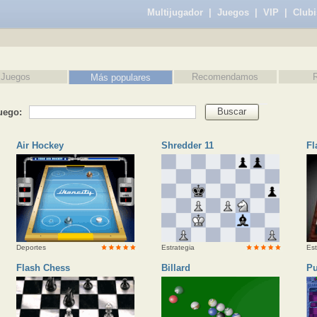
Multijugador
|
Juegos
|
VIP
|
Clubi
Juegos
Recomendamos
Más populares
Buscar
uego:
Air Hockey
Shredder 11
Fl
Deportes
Estrategia
Est
Flash Chess
Billard
Pu