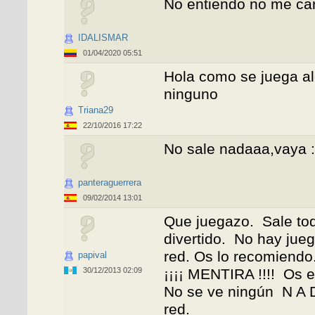
No entiendo no me ca
IDALISMAR
01/04/2020 05:51
Hola como se juega al
ninguno
Triana29
22/10/2016 17:22
No sale nadaaa,vaya :
panteraguerrera
09/02/2014 13:01
Que juegazo. Sale tod
divertido. No hay jueg
red. Os lo recomiendo
papival
30/12/2013 02:09
¡¡¡¡ MENTIRA !!!! Os e
No se ve ningún N A D
red.