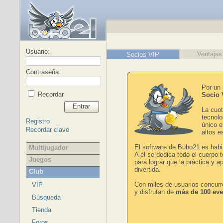
Usuario:
Ventajas
Socios VIP
Contraseña:
Por un 
Recordar
Socio 
Entrar
La cuot
tecnolo
Registro
único e
Recordar clave
altos e
El software de Buho21 es habi
Multijugador
A él se dedica todo el cuerpo
Juegos
para lograr que la práctica y 
divertida.
Club
Con miles de usuarios concurr
VIP
y disfrutan de
más de 100 eve
Búsqueda
Tienda
Foros