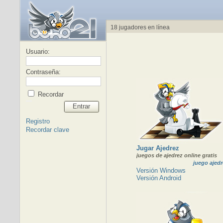
18 jugadores en línea
Usuario:
Contraseña:
Recordar
Entrar
Registro
Recordar clave
Jugar Ajedrez
juegos de ajedrez online gratis
juego ajedre
Versión Windows
Versión Android