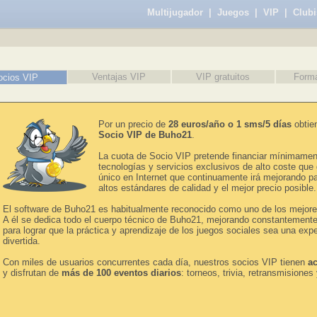
Multijugador
|
Juegos
|
VIP
|
Clubi
Ventajas VIP
VIP gratuitos
Form
ocios VIP
Por un precio de
28 euros/año o 1 sms/5 días
obtie
Socio VIP de Buho21
.
La cuota de Socio VIP pretende financiar mínimament
tecnologías y servicios exclusivos de alto coste que 
único en Internet que continuamente irá mejorando pa
altos estándares de calidad y el mejor precio posible.
El software de Buho21 es habitualmente reconocido como uno de los mejores
A él se dedica todo el cuerpo técnico de Buho21, mejorando constantemente
para lograr que la práctica y aprendizaje de los juegos sociales sea una expe
divertida.
Con miles de usuarios concurrentes cada día, nuestros socios VIP tienen
ac
y disfrutan de
más de 100 eventos diarios
: torneos, trivia, retransmisiones