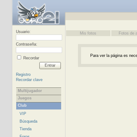
Usuario:
Mis fotos
Fotos de 
Contraseña:
Para ver la página es nece
Recordar
Entrar
Registro
Recordar clave
Multijugador
Juegos
Club
VIP
Búsqueda
Tienda
Foros