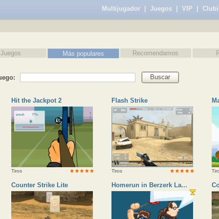
Multijugador
|
Juegos
|
VIP
|
Clubi
Juegos
Recomendamos
Más populares
Buscar
uego:
Hit the Jackpot 2
Flash Strike
M
Tiros
Tiros
Tir
Counter Strike Lite
Homerun in Berzerk La...
Co