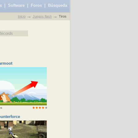
s
|
Software
|
Foros
|
Búsqueda
Inicio
Juegos flash
Tiros
Récords
armoot
os
unterforce