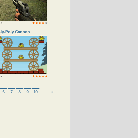
os
ly-Poly Cannon
os
»
6
7
8
9
10