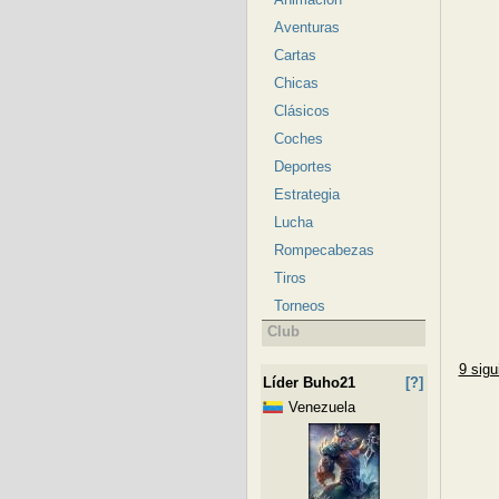
Aventuras
Cartas
Chicas
Clásicos
Coches
Deportes
Estrategia
Lucha
Rompecabezas
Tiros
Torneos
Club
9 sigu
Líder Buho21
[?]
Venezuela