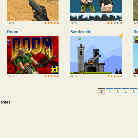
Tiros
Tiros
Tir
Doom
Sandcastle
Ro
Tiros
Tiros
Tir
«
1
2
3
4
5
ientes