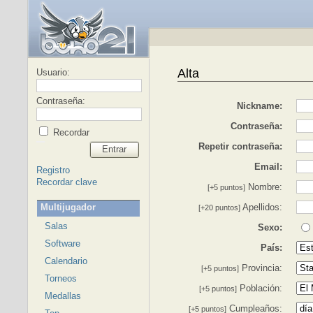
Alta
Usuario:
Contraseña:
Nickname:
Contraseña:
Recordar
Repetir contraseña:
Entrar
Email:
Registro
Recordar clave
Nombre:
[+5 puntos]
Multijugador
Apellidos:
[+20 puntos]
Salas
Sexo:
Software
País:
Calendario
Provincia:
[+5 puntos]
Torneos
Población:
[+5 puntos]
Medallas
Cumpleaños:
[+5 puntos]