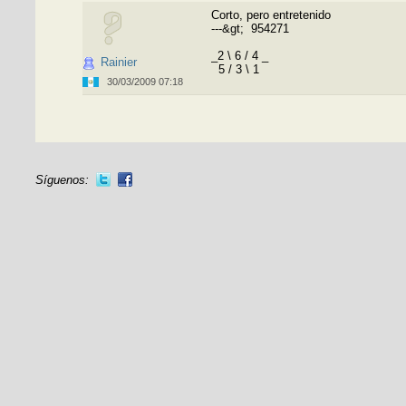
Corto, pero entretenido
---&gt; 954271
_2 \ 6 / 4 _
Rainier
5 / 3 \ 1
30/03/2009 07:18
Síguenos: