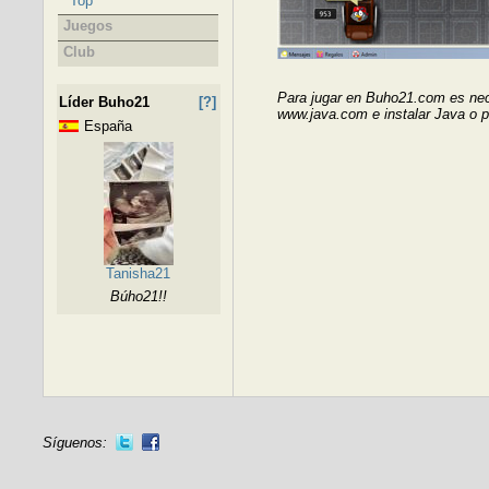
Top
Juegos
Club
Para jugar en Buho21.com es nece
Líder Buho21
[?]
www.java.com e instalar Java o p
España
Tanisha21
Búho21!!
Síguenos: