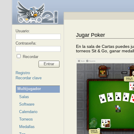
Usuario:
Jugar Poker
Contraseña:
En la sala de Cartas puedes j
torneos Sit & Go, ganar medalla
Recordar
Entrar
Registro
Recordar clave
Multijugador
Salas
Software
Calendario
Torneos
Medallas