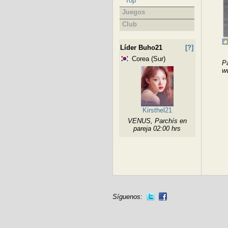
Top
Juegos
Club
Líder Buho21
[?]
Corea (Sur)
Pa
ww
Kirsthel21
VENUS, Parchís en
pareja 02:00 hrs
Síguenos: