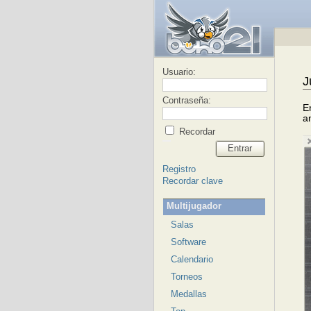
Usuario:
J
Contraseña:
E
a
Recordar
Entrar
Registro
Recordar clave
Multijugador
Salas
Software
Calendario
Torneos
Medallas