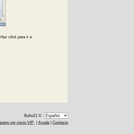
az click para ir a
Buho21 ©
quiero ser socio VIP
|
Ayuda
|
Contacto