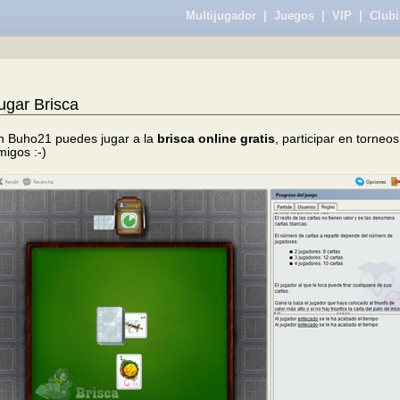
Multijugador
|
Juegos
|
VIP
|
Clubi
ugar Brisca
n Buho21 puedes jugar a la
brisca online gratis
, participar en torneos
migos :-)