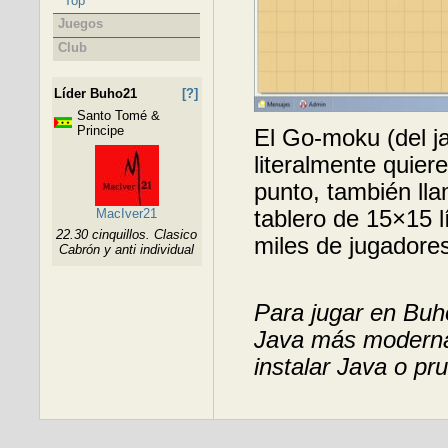
Top
Juegos
Club
Líder Buho21
[?]
Santo Tomé &
Principe
El Go-moku (del j
literalmente quier
punto, también l
MacIver21
tablero de 15×15 
22.30 cinquillos. Clasico
miles de jugadores
Cabrón y anti individual
Para jugar en Buho
Java más moderna.
instalar Java o pr