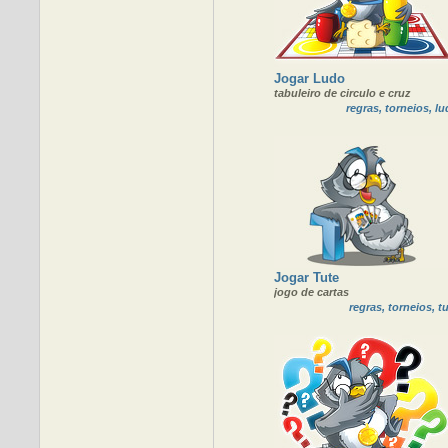
Jogar Ludo
tabuleiro de circulo e cruz
regras, torneios, lud
Jogar Tute
jogo de cartas
regras, torneios, tu