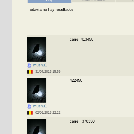
Todavía no hay resultados
carré=413450
mushu1
31/07/2015 15:59
422450
mushu1
02/05/2015 22:22
carré= 378350