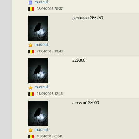
mushu1
23/04/2015 20:37
pentagon 266250
mushu1
21/04/2015 12:43
229300
mushu1
21/04/2015 12:13
cross =138000
mushu1
18/04/2015 01:41