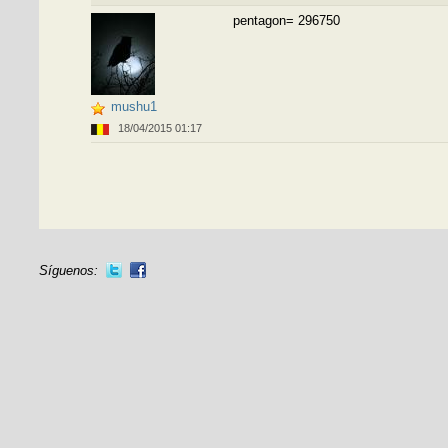
pentagon= 296750
mushu1
18/04/2015 01:17
Síguenos: