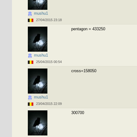
mushu1
27/04/2015 23:18
pentagon = 433250
mushu1
25/04/2015 00:54
cross=158050
mushu1
23/04/2015 22:09
300700