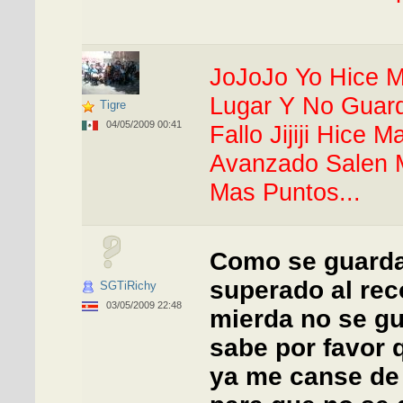
JoJoJo Yo Hice M
Lugar Y No Guar
Tigre
04/05/2009 00:41
Fallo Jijiji Hice
Avanzado Salen 
Mas Puntos...
Como se guarda
superado al rec
SGTiRichy
03/05/2009 22:48
mierda no se gu
sabe por favor 
ya me canse de 