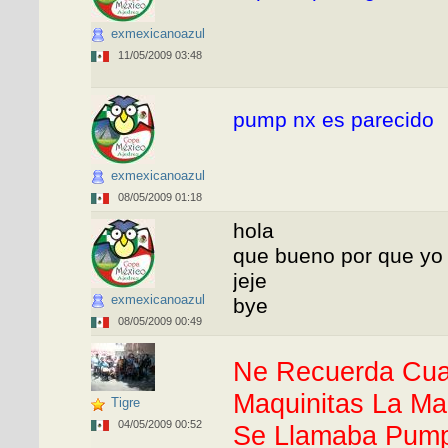
exmexicanoazul
11/05/2009 03:48
5008
pump nx es parecido
exmexicanoazul
08/05/2009 01:18
hola
que bueno por que yo 
jeje
exmexicanoazul
bye
08/05/2009 00:49
Ne Recuerda Cua
Maquinitas La Ma
Tigre
04/05/2009 00:52
Se Llamaba Pum