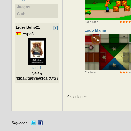
Top
Juegos
Club
Aventuras
Líder Buho21
[?]
Ludo Mania
España
ian21
Clásicos
Visita
https://descuentos.guru !
9 siguientes
Síguenos: