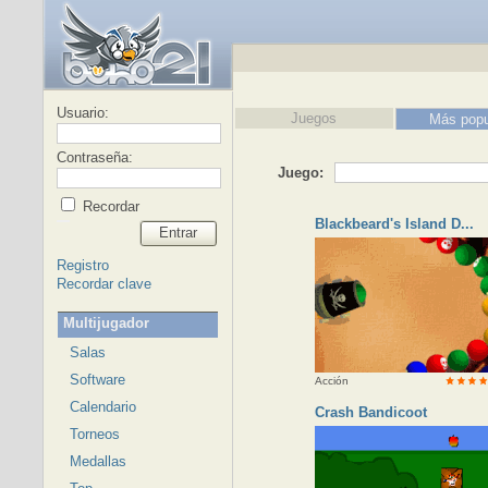
Usuario:
Juegos
Más popu
Contraseña:
Juego:
Recordar
Blackbeard's Island D...
Entrar
Registro
Recordar clave
Multijugador
Salas
Software
Acción
Calendario
Crash Bandicoot
Torneos
Medallas