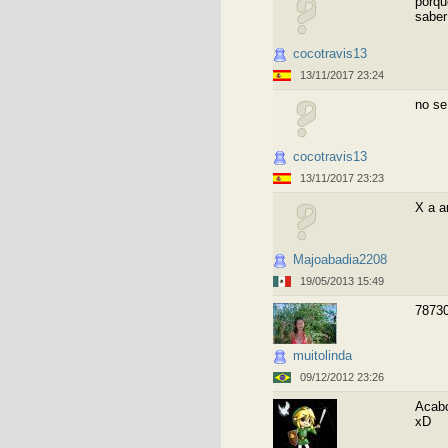
porqu
saber
cocotravis13
13/11/2017 23:24
no se
cocotravis13
13/11/2017 23:23
X a a
Majoabadia2208
19/05/2013 15:49
7873
muitolinda
09/12/2012 23:26
Acabo
xD