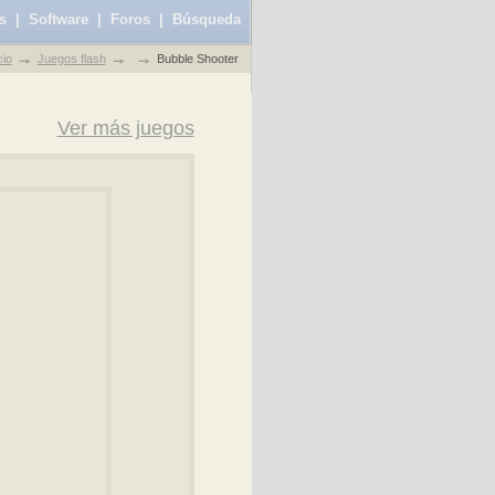
s
|
Software
|
Foros
|
Búsqueda
cio
Juegos flash
Bubble Shooter
Ver más juegos