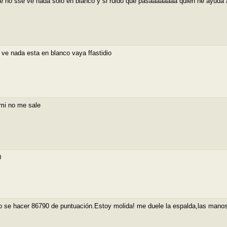
e no sse ve nada solo en blanco y si ruido que pasaaaaaaaa quien ne ayuda 
 ve nada esta en blanco vaya ffastidio
mi no me sale
0
 se hacer 86790 de puntuación.Estoy molida! me duele la espalda,las mano