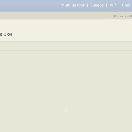
Multijugador
|
Juegos
|
VIP
|
Clubi
Inicio
Jueg
eluxe