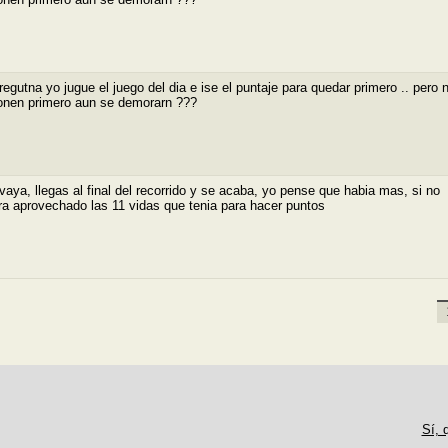
regutna yo jugue el juego del dia e ise el puntaje para quedar primero .. pero 
nen primero aun se demorarn ???
vaya, llegas al final del recorrido y se acaba, yo pense que habia mas, si no
ra aprovechado las 11 vidas que tenia para hacer puntos
«
Sí, 