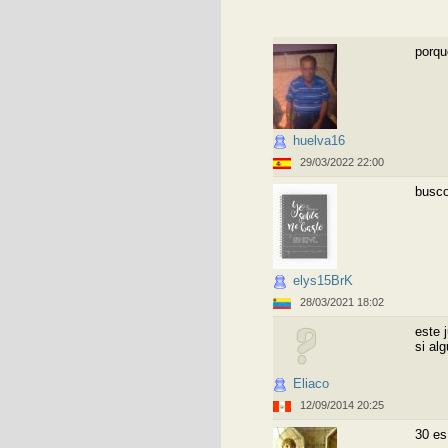
porqu
huelva16
29/03/2022 22:00
busco
elys15BrK
28/03/2021 18:02
este 
si al
Eliaco
12/09/2014 20:25
30 es