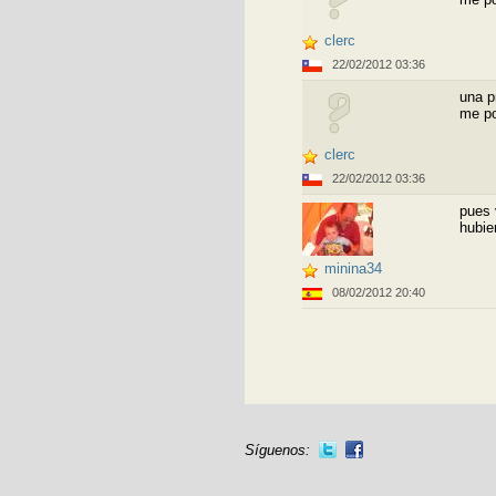
clerc
22/02/2012 03:36
una p
me po
clerc
22/02/2012 03:36
pues 
hubie
minina34
08/02/2012 20:40
Síguenos: