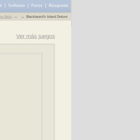
s
|
Software
|
Foros
|
Búsqueda
os flash
Blackbeard's Island Deluxe
Ver más juegos