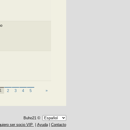
no
1
»
2
3
4
5
Buho21 ©
quiero ser socio VIP
|
Ayuda
|
Contacto