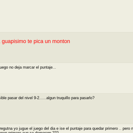
a guapisimo te pica un monton
juego no deja marcar el puntaje...
ble pasar del nivel 9-2......algun truquillo para pasarlo?
regutna yo jugue el juego del dia e ise el puntaje para quedar primero .. pero 
nen primero aun se demorarn ???