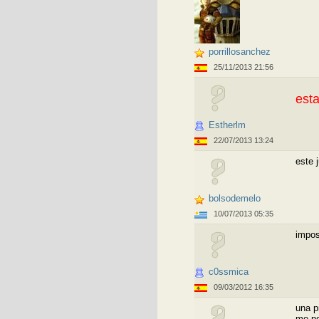
porrillosanchez
25/11/2013 21:56
est
Estherlm
22/07/2013 13:24
este 
bolsodemelo
10/07/2013 05:35
imposi
c0ssmica
09/03/2012 16:35
una p
me po