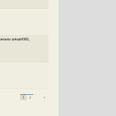
Esperanto anka&#365;.
«
1
»
2