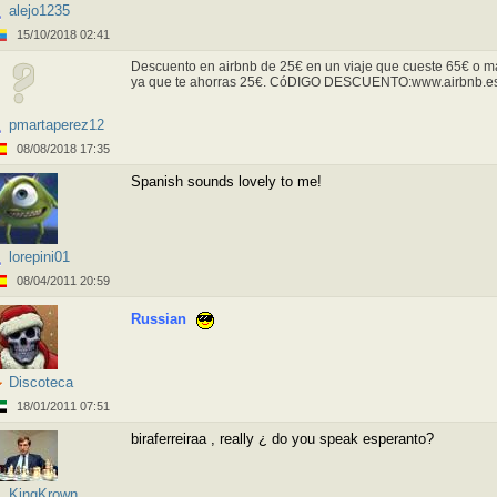
alejo1235
15/10/2018 02:41
Descuento en airbnb de 25€ en un viaje que cueste 65€ o má
ya que te ahorras 25€. CóDIGO DESCUENTO:
www.airbnb.e
pmartaperez12
08/08/2018 17:35
Spanish sounds lovely to me!
lorepini01
08/04/2011 20:59
Russian
Discoteca
18/01/2011 07:51
biraferreiraa , really ¿ do you speak esperanto?
KingKrown