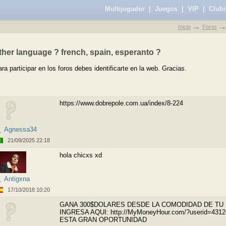
Multijugador
|
Juegos
|
VIP
|
Clubi
Inicio
Foros
ther language ? french, spain, esperanto ?
ra participar en los foros debes identificarte en la web. Gracias.
https://www.dobrepole.com.ua/index/8-224
Agnessa34
21/09/2025 22:18
hola chicxs xd
Antigxna
17/10/2018 10:20
GANA 300$DOLARES DESDE LA COMODIDAD DE TU 
INGRESA AQUI: http://MyMoneyHour.com/?userid=43
ESTA GRAN OPORTUNIDAD