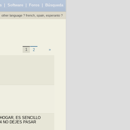
s
|
Software
|
Foros
|
Búsqueda
other language ? french, spain, esperanto ?
«
1
»
2
HOGAR, ES SENCILLO
124 NO DEJES PASAR