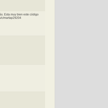
s. Esta muy bien este código
s/c/martap29204