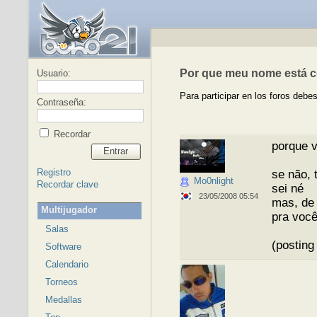
Por que meu nome está c
Usuario:
Para participar en los foros debes
Contraseña:
Recordar
porque v
Entrar
Registro
se não, 
Mo0nlight
Recordar clave
sei né
23/05/2008 05:54
mas, de 
Multijugador
pra você
Salas
(posting
Software
Calendario
Torneos
Medallas