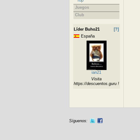
Top
Juegos
Club
Líder Buho21
[?]
España
ian21
Visita
https://descuentos.guru !
Síguenos: