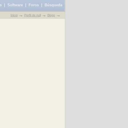
s
|
Software
|
Foros
|
Búsqueda
Inicio
Perfil de null
Blogs