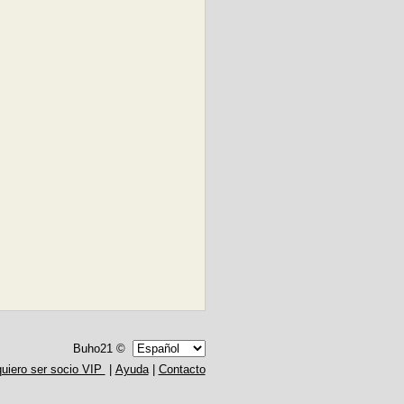
Buho21 ©
quiero ser socio VIP
|
Ayuda
|
Contacto