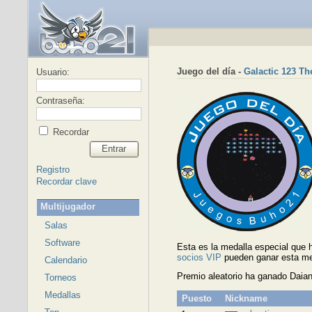
Juego del día -
Galactic 123 Th
Usuario:
Contraseña:
Recordar
Entrar
Registro
Recordar clave
Multijugador
Salas
Software
Esta es la medalla especial que
socios VIP
pueden ganar esta me
Calendario
Premio aleatorio ha ganado Daia
Torneos
Medallas
Puesto
Nickname