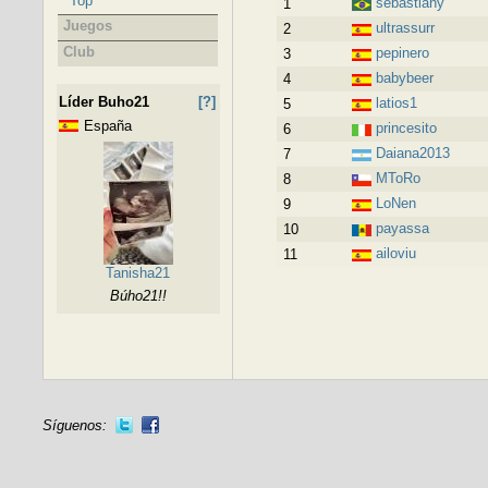
Top
sebastiany
1
Juegos
ultrassurr
2
Club
pepinero
3
babybeer
4
Líder Buho21
[?]
latios1
5
España
princesito
6
Daiana2013
7
MToRo
8
LoNen
9
payassa
10
ailoviu
11
Tanisha21
Búho21!!
Síguenos: