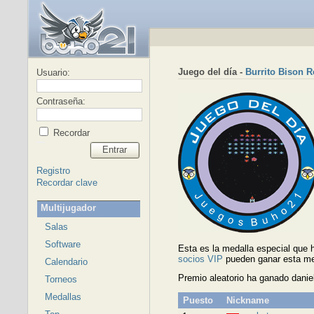
Juego del día -
Burrito Bison 
Usuario:
Contraseña:
Recordar
Entrar
Registro
Recordar clave
Multijugador
Salas
Software
Esta es la medalla especial que
socios VIP
pueden ganar esta me
Calendario
Premio aleatorio ha ganado danie
Torneos
Medallas
Puesto
Nickname