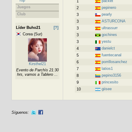
Top
packet
1
Juegos
pepinero
2
Club
pearly
3
ASTURCONA
3
Líder Buho21
[?]
ultrassurr
3
Corea (Sur)
gochines
3
yestu
3
danielct
4
fuentecanal
5
porrillosanchez
6
Kirsthel21
latios1
7
Evento de Parchís 21:30
hrs, vamos a Tablero ...
pepino3156
8
princesito
9
giisee
10
Síguenos: