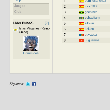
Top
porrillosanchez
1
Juegos
lucki2000
2
Club
gochines
3
sebastiany
4
Líder Buho21
[?]
ailoviu
5
Islas Vírgenes (Reino
LoNen
6
Unido)
payassa
7
Juguemos
8
Grimmjow6
Síguenos: