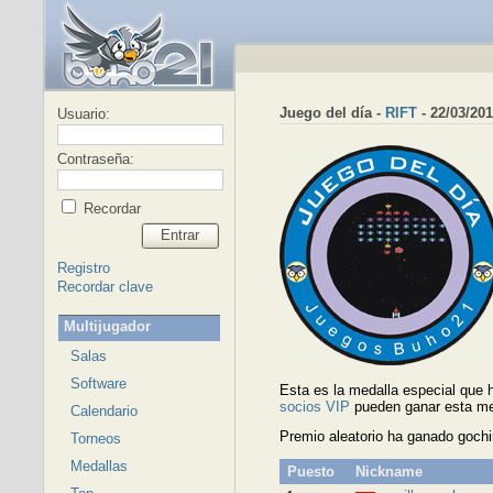
Juego del día -
RIFT
- 22/03/20
Usuario:
Contraseña:
Recordar
Entrar
Registro
Recordar clave
Multijugador
Salas
Software
Esta es la medalla especial que
socios VIP
pueden ganar esta me
Calendario
Premio aleatorio ha ganado goch
Torneos
Medallas
Puesto
Nickname