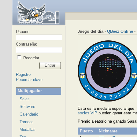
Juego del día -
QBeez Online
- 
Usuario:
Contraseña:
Recordar
Entrar
Registro
Recordar clave
Multijugador
Salas
Software
Esta es la medalla especial que
socios VIP
pueden ganar esta me
Calendario
Premio aleatorio ha ganado Sasa
Torneos
Medallas
Puesto
Nickname