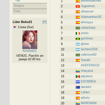
Top
porrillosanchez
1
Juegos
Juguemos
2
Club
ultrassurr
3
Adamantium26
4
Líder Buho21
[?]
elmioyyo
5
Corea (Sur)
sebastiany
6
yestu
7
gochines
8
giisee
9
tachero3156
10
Kirsthel21
sabroson02
11
VENUS, Parchís en
pareja 02:00 hrs
Sasaki
12
AVEFENIX32
13
shayanui
14
payassa
15
EDYBREN
16
danielct
17
LoNen
18
ailoviu
19
MAROWAK
20