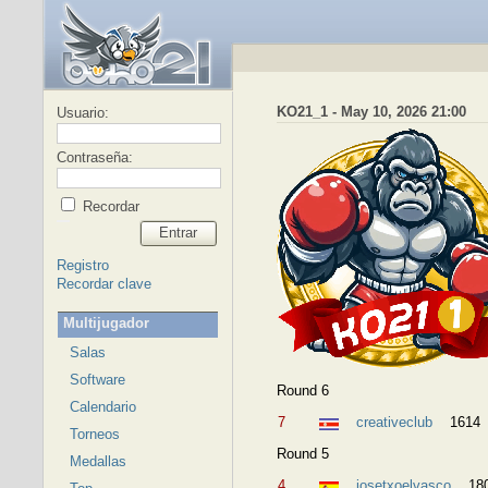
KO21_1 - May 10, 2026 21:00
Usuario:
Contraseña:
Recordar
Entrar
Registro
Recordar clave
Multijugador
Salas
Software
Round 6
Calendario
7
creativeclub
1614
Torneos
Round 5
Medallas
4
josetxoelvasco
18