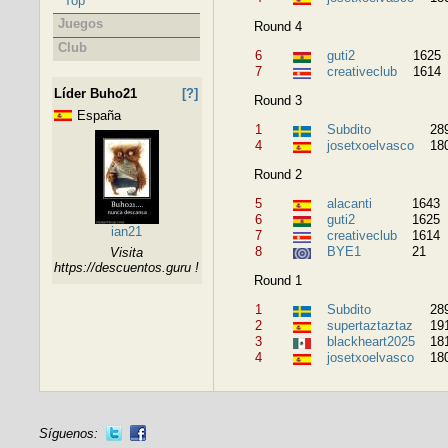
Top
Juegos
Round 4
Club
6
guti2
1625
7
creativeclub
1614
Líder Buho21
[?]
Round 3
España
1
Subdito
28
4
josetxoelvasco
18
Round 2
5
alacanti
1643
6
guti2
1625
ian21
7
creativeclub
1614
8
BYE1
21
Visita
https://descuentos.guru !
Round 1
1
Subdito
28
2
supertaztaztaz
19
3
blackheart2025
18
4
josetxoelvasco
18
Síguenos: