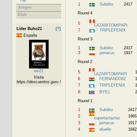
Top
1
Subdito
2417
Juegos
Round 4
Club
5
LAZARITOMIPAPI
Líder Buho21
[?]
7
TRIPLEFENIX
España
Round 3
1
Subdito
2417
3
jamacuc
1917
Round 2
ian21
5
LAZARITOMIPAPI
Visita
6
FERNANDO82
https://descuentos.guru !
7
TRIPLEFENIX
8
BYE1
Round 1
1
Subdito
2417
2
1965
supertaztaztaz
3
jamacuc
1917
4
afuelle
1842