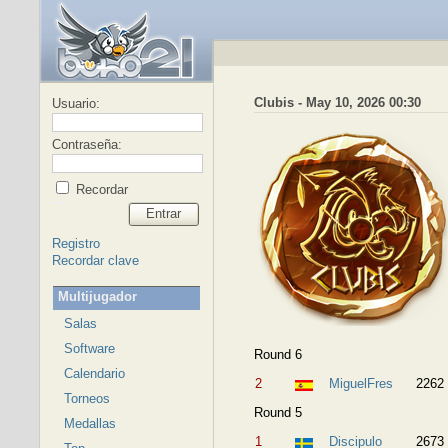
Clubis - May 10, 2026 00:30
Usuario:
Contraseña:
Recordar
Entrar
Registro
Recordar clave
Multijugador
Salas
Software
Round 6
Calendario
2
MiguelFres
2262
Torneos
Round 5
Medallas
1
Discipulo
2673