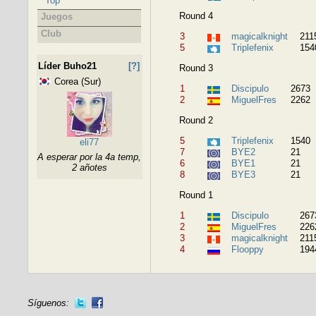
Top
Round 4
Juegos
Club
3
magicalknight
211
5
Triplefenix
154
Líder Buho21
[?]
Round 3
Corea (Sur)
1
Discipulo
2673
2
MiguelFres
2262
Round 2
5
Triplefenix
1540
eli77
7
BYE2
21
A esperar por la 4a temp,
6
BYE1
21
2 añotes
8
BYE3
21
Round 1
1
Discipulo
267
2
MiguelFres
226
3
magicalknight
211
4
Flooppy
194
Síguenos: