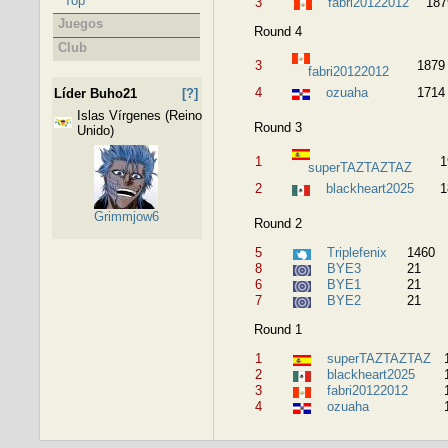
Top
3
fabri20122012
187
Juegos
Round 4
Club
3
1879
fabri20122012
4
ozuaha
1714
Líder Buho21
[?]
Islas Vírgenes (Reino
Round 3
Unido)
1
1
superTAZTAZTAZ
2
blackheart2025
1
Grimmjow6
Round 2
5
Triplefenix
1460
8
BYE3
21
6
BYE1
21
7
BYE2
21
Round 1
1
superTAZTAZTAZ
2
blackheart2025
3
fabri20122012
4
ozuaha