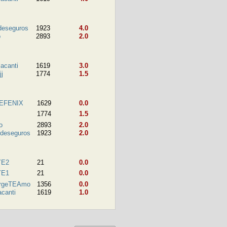
deseguros
1923
4.0
o
2893
2.0
lacanti
1619
3.0
jj
1774
1.5
EFENIX
1629
0.0
1774
1.5
o
2893
2.0
edeseguros
1923
2.0
YE2
21
0.0
YE1
21
0.0
rgeTEAmo
1356
0.0
acanti
1619
1.0