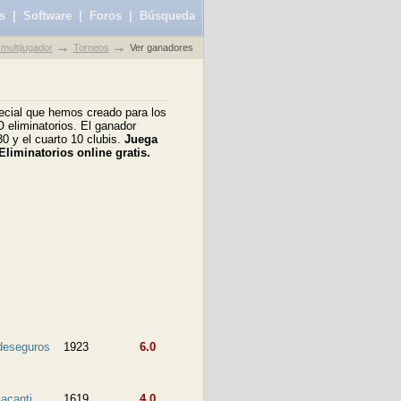
s
|
Software
|
Foros
|
Búsqueda
multijugador
Torneos
Ver ganadores
ecial que hemos creado para los
 eliminatorios. El ganador
30 y el cuarto 10 clubis.
Juega
Eliminatorios online gratis.
deseguros
1923
6.0
lacanti
1619
4.0