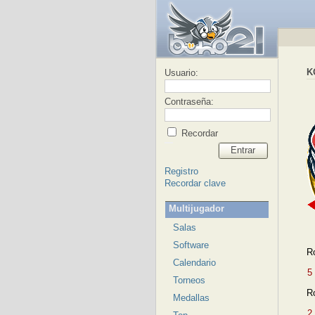
K
Usuario:
Contraseña:
Recordar
Entrar
Registro
Recordar clave
Multijugador
Salas
Software
R
Calendario
5
Torneos
R
Medallas
2