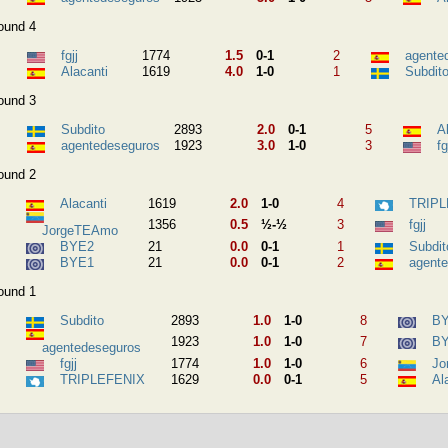
ound 4
fgjj
1774
1.5
0-1
2
agente
Alacanti
1619
4.0
1-0
1
Subdit
ound 3
Subdito
2893
2.0
0-1
5
A
agentedeseguros
1923
3.0
1-0
3
fg
ound 2
Alacanti
1619
2.0
1-0
4
TRIPL
1356
0.5
½-½
3
fgjj
JorgeTEAmo
BYE2
21
0.0
0-1
1
Subdit
BYE1
21
0.0
0-1
2
agent
ound 1
Subdito
2893
1.0
1-0
8
B
1923
1.0
1-0
7
B
agentedeseguros
fgjj
1774
1.0
1-0
6
Jo
TRIPLEFENIX
1629
0.0
0-1
5
Al