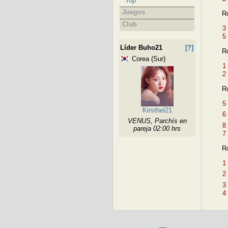
Top
Juegos
R
Club
3
5
Líder Buho21
[?]
R
Corea (Sur)
1
2
R
5
Kirsthel21
6
VENUS, Parchís en
8
pareja 02:00 hrs
7
R
1
2
3
4