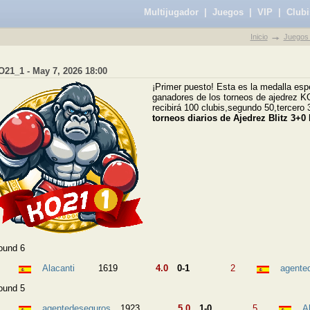
Multijugador
|
Juegos
|
VIP
|
Clubi
Inicio
Juegos 
O21_1 - May 7, 2026 18:00
¡Primer puesto! Esta es la medalla esp
ganadores de los torneos de ajedrez KO
recibirá 100 clubis,segundo 50,tercero 
torneos diarios de Ajedrez Blitz 3+0 
ound 6
Alacanti
1619
4.0
0-1
2
agente
ound 5
agentedeseguros
1923
5.0
1-0
5
A