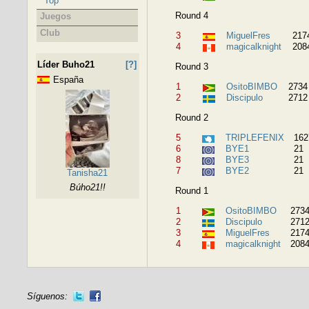
Top
Round 4
Juegos
Club
3
MiguelFres
217
4
magicalknight
208
Líder Buho21
[?]
Round 3
España
1
OsitoBIMBO
2734
2
Discipulo
2712
Round 2
5
TRIPLEFENIX
162
6
BYE1
21
8
BYE3
21
7
BYE2
21
Tanisha21
Búho21!!
Round 1
1
OsitoBIMBO
273
2
Discipulo
271
3
MiguelFres
217
4
magicalknight
208
Síguenos: