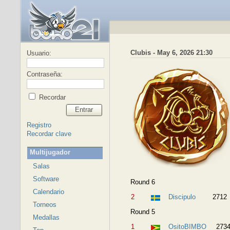
Clubis - May 6, 2026 21:30
Usuario:
Contraseña:
Recordar
Entrar
Registro
Recordar clave
Multijugador
Salas
Software
Round 6
Calendario
2
Discipulo
2712
Torneos
Round 5
Medallas
1
OsitoBIMBO
273