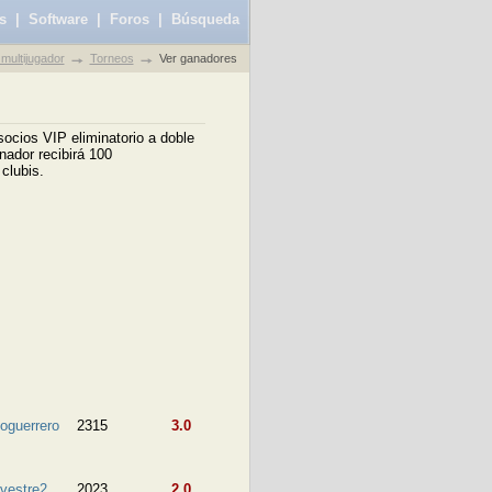
s
|
Software
|
Foros
|
Búsqueda
multijugador
Torneos
Ver ganadores
ocios VIP eliminatorio a doble
ador recibirá 100
clubis.
toguerrero
2315
3.0
lvestre2
2023
2.0