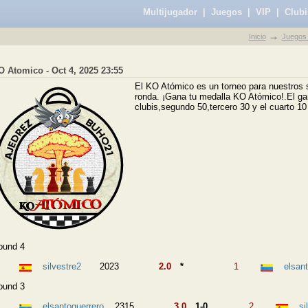
Multijugador
|
Juegos
|
VIP
|
Clubi
Inicio
Juegos 
O Atomico - Oct 4, 2025 23:55
El KO Atómico es un torneo para nuestros s
ronda. ¡Gana tu medalla KO Atómico!.El gan
clubis,segundo 50,tercero 30 y el cuarto 10 
ound 4
silvestre2
2023
2.0
*
1
elsan
ound 3
elsantoguerrero
2315
3.0
1-0
2
si