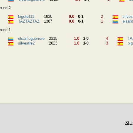
ound 2
bigote111
1830
0.0
0-1
2
silves
TAZTAZTAZ
1387
0.0
0-1
1
elsan
ound 1
elsantoguerrero
2315
1.0
1-0
4
TA
silvestre2
2023
1.0
1-0
3
big
Sí, 