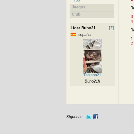
Top
Juegos
R
Club
3
4
Líder Buho21
[?]
R
España
1
2
Tanisha21
Búho21!!
Síguenos: