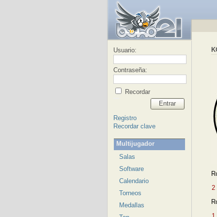
K
Usuario:
Contraseña:
Recordar
Entrar
Registro
Recordar clave
Multijugador
Salas
Software
R
Calendario
2
Torneos
R
Medallas
1