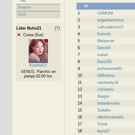
Top
Nº
Juegos
1
GAMUNI
Club
2
edgarbarrientos
3
LaAcademia13
Líder Buho21
[?]
4
Kamuhi
Corea (Sur)
5
Betancort
6
Deivid3
7
ivanol
8
Dani105
Kirsthel21
9
joshmaister83
VENUS, Parchís en
10
GMInfona
pareja 02:00 hrs
11
nachosky16
12
chiriremix
13
Baigon
14
bebedemaria
15
Subdito
16
elbuhocolorado
17
Yoset
18
leyra37