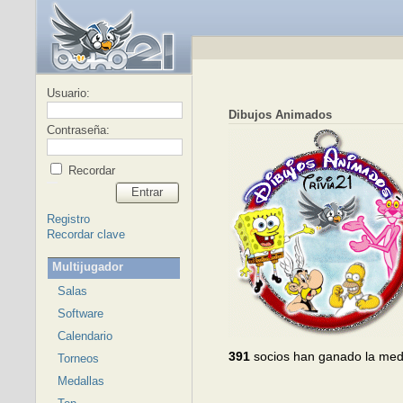
Usuario:
Dibujos Animados
Contraseña:
Recordar
Entrar
Registro
Recordar clave
Multijugador
Salas
Software
Calendario
391
socios han ganado la med
Torneos
Medallas