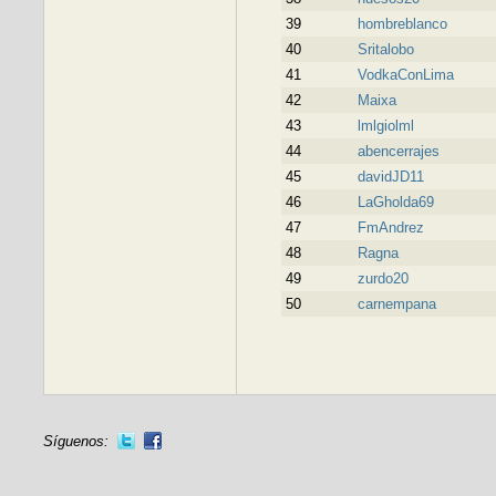
39
hombreblanco
40
Sritalobo
41
VodkaConLima
42
Maixa
43
lmlgiolml
44
abencerrajes
45
davidJD11
46
LaGholda69
47
FmAndrez
48
Ragna
49
zurdo20
50
carnempana
Síguenos: