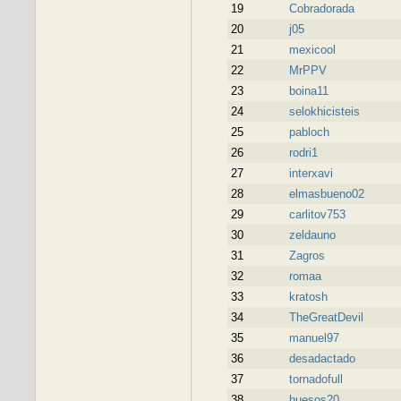
19
Cobradorada
20
j05
21
mexicool
22
MrPPV
23
boina11
24
selokhicisteis
25
pabloch
26
rodri1
27
interxavi
28
elmasbueno02
29
carlitov753
30
zeldauno
31
Zagros
32
romaa
33
kratosh
34
TheGreatDevil
35
manuel97
36
desadactado
37
tornadofull
38
huesos20