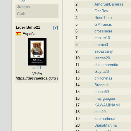
Top
2
AmorSinBarreras
Juegos
3
OhhRey
Club
4
RoseTinto
5
GMfrancis
Líder Buho21
[?]
6
crossmore
España
7
mexito10
8
memin3
9
sebastiany
10
laertes20
11
dulcemorenita
ian21
12
Gayta28
Visita
https://descuentos.guru !
13
chillonetas
14
Brancusi
15
chepe69
16
mayiguagua
17
KAWAMINAMI
18
eltin20
19
loremartinez
20
DianaMartina