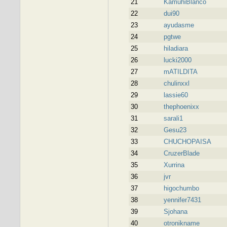
21
KamuhiBlanco
22
dui90
23
ayudasme
24
pgtwe
25
hiladiara
26
lucki2000
27
mATILDITA
28
chulinxxl
29
lassie60
30
thephoenixx
31
sarali1
32
Gesu23
33
CHUCHOPAISA
34
CruzerBlade
35
Xurrina
36
jvr
37
higochumbo
38
yennifer7431
39
Sjohana
40
otronikname