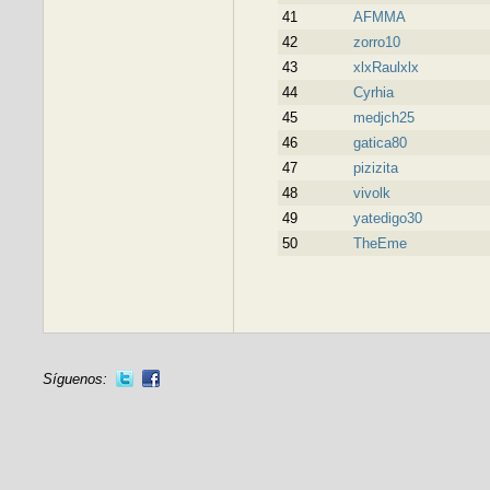
41
AFMMA
42
zorro10
43
xlxRaulxlx
44
Cyrhia
45
medjch25
46
gatica80
47
pizizita
48
vivolk
49
yatedigo30
50
TheEme
Síguenos: