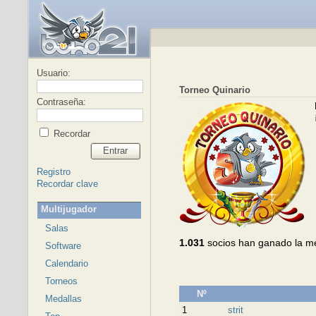
Usuario:
Torneo Quinario
Contraseña:
Recordar
Entrar
Registro
Recordar clave
Multijugador
Salas
1.031
socios han ganado la m
Software
Calendario
Torneos
Nº
Medallas
1
strit