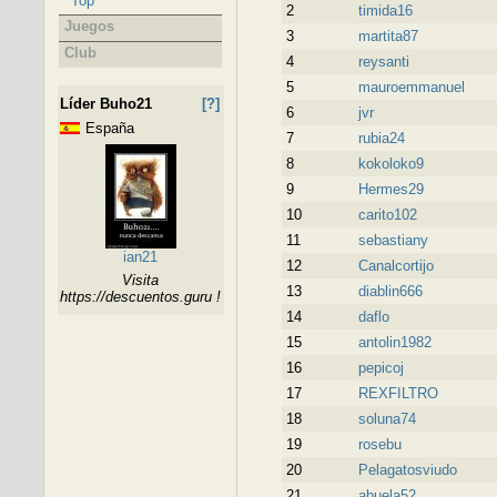
Top
2
timida16
Juegos
3
martita87
Club
4
reysanti
5
mauroemmanuel
Líder Buho21
[?]
6
jvr
España
7
rubia24
8
kokoloko9
9
Hermes29
10
carito102
11
sebastiany
ian21
12
Canalcortijo
Visita
13
diablin666
https://descuentos.guru !
14
daflo
15
antolin1982
16
pepicoj
17
REXFILTRO
18
soluna74
19
rosebu
20
Pelagatosviudo
21
abuela52