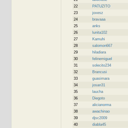
22
PATUZITO
23
joxesz
24
bravaaa
25
anks
26
lunita102
27
Kamuhi
28
salomon667
29
hiladiara
30
felinemiguel
31
solecito234
32
Brancusi
33
guasimara
34
josan31
35
laucha
36
Diegoto
37
alicianorma
38
awachinao
39
djsc2009
40
diabla45