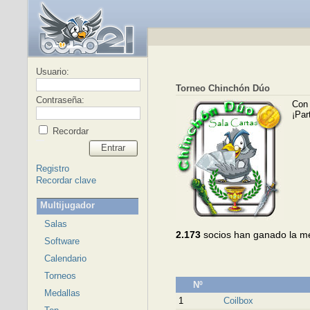
Usuario:
Torneo Chinchón Dúo
Contraseña:
Con 
¡Par
Recordar
Entrar
Registro
Recordar clave
Multijugador
Salas
2.173
socios han ganado la m
Software
Calendario
Torneos
Nº
Medallas
1
Coilbox