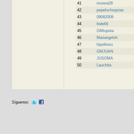
41
morera28
42
pepeluchoqstas
43
09082008
44
fede66
45
GMtopota
46
Mariangeloh
47
hipolitoss
48
GMJUAN
49
JUSOMA
50
Lauchita
Síguenos: