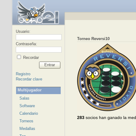
Usuario:
Torneo Reversi10
Contraseña:
Recordar
Entrar
Registro
Recordar clave
Multijugador
Salas
Software
Calendario
283
socios han ganado la med
Torneos
Medallas