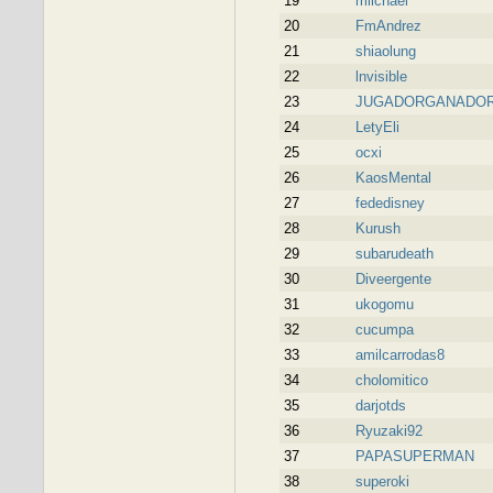
19
miichael
20
FmAndrez
21
shiaolung
22
lnvisible
23
JUGADORGANADO
24
LetyEli
25
ocxi
26
KaosMental
27
fededisney
28
Kurush
29
subarudeath
30
Diveergente
31
ukogomu
32
cucumpa
33
amilcarrodas8
34
cholomitico
35
darjotds
36
Ryuzaki92
37
PAPASUPERMAN
38
superoki