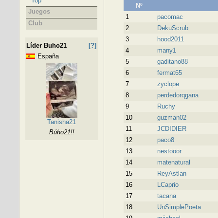
Top
Nº
Juegos
1
pacomac
Club
2
DekuScrub
3
hood2011
Líder Buho21
[?]
4
many1
España
5
gaditano88
6
fermat65
7
zyclope
8
perdedorqgana
9
Ruchy
10
guzman02
Tanisha21
11
JCDIDIER
Búho21!!
12
paco8
13
nestooor
14
matenatural
15
ReyAstlan
16
LCaprio
17
tacana
18
UnSimplePoeta