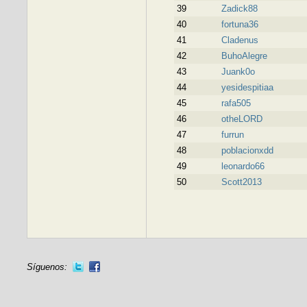
39
Zadick88
40
fortuna36
41
Cladenus
42
BuhoAlegre
43
Juank0o
44
yesidespitiaa
45
rafa505
46
otheLORD
47
furrun
48
poblacionxdd
49
leonardo66
50
Scott2013
Síguenos: