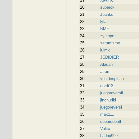
19
XaviRC
20
superoki
21
Juanko
22
lyla
23
BMF
24
zyclope
25
setumismo
26
luimx
27
JCDIDIER
28
Alauan
29
atram
30
yesidespitiaa
31
cordi13
32
juegoreversii
33
jinchuriki
34
juegoreversi
35
max111
36
subarudeath
37
Volita
38
hadou999