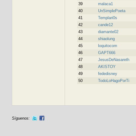
39
malaca1
40
UnSimplePoeta
41
Templari0s
42
cande12
43
diamante02
44
shiaolung
45
loquitocom
46
GAPT666
47
JesusDeNasareth
48
AKISTOY
49
fededisney
50
TodoLoHagoPorTi
Síguenos: