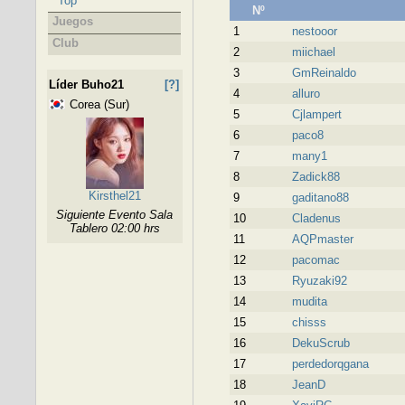
Top
Nº
Juegos
1
nestooor
Club
2
miichael
3
GmReinaldo
Líder Buho21
[?]
4
alluro
Corea (Sur)
5
Cjlampert
6
paco8
7
many1
8
Zadick88
Kirsthel21
9
gaditano88
Siguiente Evento Sala
10
Cladenus
Tablero 02:00 hrs
11
AQPmaster
12
pacomac
13
Ryuzaki92
14
mudita
15
chisss
16
DekuScrub
17
perdedorqgana
18
JeanD