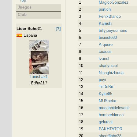
Top
1
MagicoGonzalez
Juegos
2
portich
Club
3
FenixBlanco
4
Kamuhi
Líder Buho21
[?]
5
billyjoeysumono
España
6
bisiesto80
7
Arquero
8
cuacos
9
ivanol
10
charlyuciel
11
Ninnghizhidda
Tanisha21
12
puyi
Búho21!!
13
TriDoBri
14
Kyke85
15
MUSacka
16
macabbidelevant
17
hombreblanco
18
gelureal
19
PAKHTATOR
20
sherifflobo38