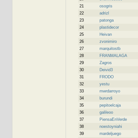
21
osogris
22
adrizl
23
patonga
24
plastidecor
25
Heivan
26
zvonimiro
27
marquitostb
28
FRANMALAGA
29
Zagros
30
Deivid3
31
FRODO
32
yestu
33
mwrdarroyo
34
burundi
35
pepitoelcaja
36
galileoo
37
PiensaEnVerde
38
noestoyniahi
39
mardeljuego