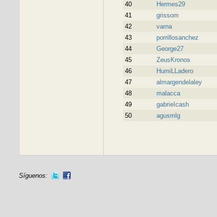
40
Hermes29
41
grissom
42
varna
43
porrillosanchez
44
George27
45
ZeusKronos
46
HumiLLadero
47
almargendelaley
48
malacca
49
gabrieIcash
50
agusmlg
Síguenos: