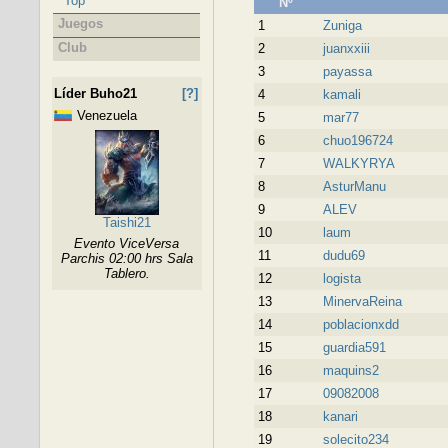
Top
Nº
Juegos
1
Zuniga
Club
2
juanxxiii
3
payassa
Líder Buho21
[?]
4
kamali
Venezuela
5
mar77
6
chuo196724
7
WALKYRYA
8
AsturManu
9
ALEV
Taishi21
10
laum
Evento ViceVersa
11
dudu69
Parchis 02:00 hrs Sala
Tablero.
12
logista
13
MinervaReina
14
poblacionxdd
15
guardia591
16
maquins2
17
09082008
18
kanari
19
solecito234