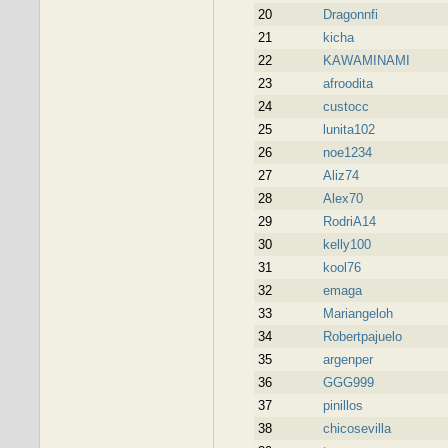
20
Dragonnfi
21
kicha
22
KAWAMINAMI
23
afroodita
24
custocc
25
lunita102
26
noe1234
27
Aliz74
28
Alex70
29
RodriA14
30
kelly100
31
kool76
32
emaga
33
Mariangeloh
34
Robertpajuelo
35
argenper
36
GGG999
37
pinillos
38
chicosevilla