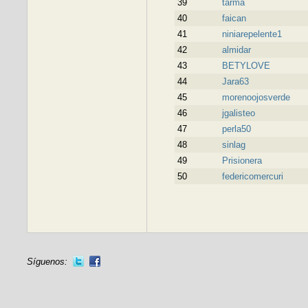
39
tarma
40
faican
41
niniarepelente1
42
almidar
43
BETYLOVE
44
Jara63
45
morenoojosverde
46
jgalisteo
47
perla50
48
sinlag
49
Prisionera
50
federicomercuri
Síguenos: