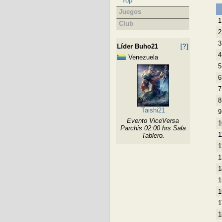
Top
Juegos
1
Club
2
3
Líder Buho21
[?]
4
Venezuela
5
6
7
8
Taishi21
9
Evento ViceVersa
1
Parchis 02:00 hrs Sala
1
Tablero.
1
1
1
1
1
1
1