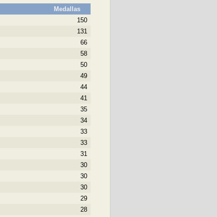
Medallas
150
131
66
58
50
49
44
41
35
34
33
33
31
30
30
30
29
28