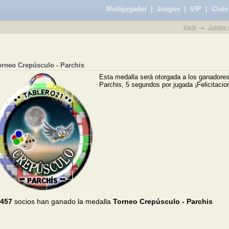
Multijugador
|
Juegos
|
VIP
|
Clubi
Inicio
Juegos m
orneo Crepúsculo - Parchis
Esta medalla será otorgada a los ganadores
Parchis, 5 segundos por jugada ¡Felicitacio
.457
socios han ganado la medalla
Torneo Crepúsculo - Parchis