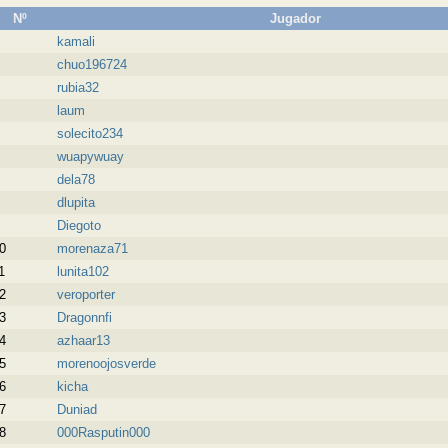
Nº
Jugador
kamali
chuo196724
rubia32
laum
solecito234
wuapywuay
dela78
dlupita
Diegoto
0
morenaza71
1
lunita102
2
veroporter
3
Dragonnfi
4
azhaar13
5
morenoojosverde
6
kicha
7
Duniad
8
000Rasputin000