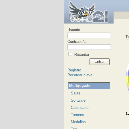
Usuario:
T
Contraseña:
Recordar
Entrar
Registro
Recordar clave
Multijugador
Salas
Software
Calendario
1
Torneos
Medallas