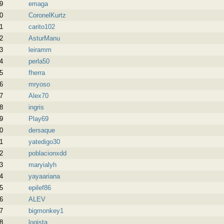
9
emaga
0
CoronelKurtz
1
carito102
2
AsturManu
3
leiramm
4
perla50
5
fherra
6
mryoso
7
Alex70
8
ingris
9
Play69
0
dersaque
1
yatedigo30
2
poblacionxdd
3
maryialyh
4
yayaariana
5
epilef86
6
ALEV
7
bigmonkey1
8
logista