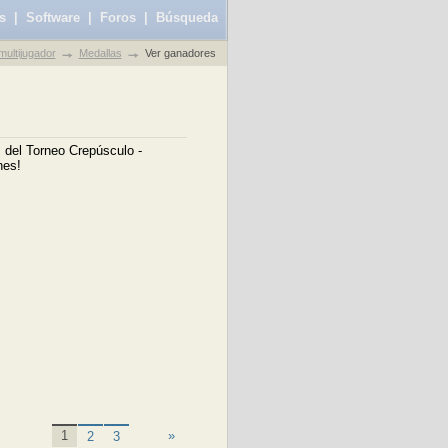
s
|
Software
|
Foros
|
Búsqueda
ultijugador
Medallas
Ver ganadores
 del Torneo Crepúsculo -
nes!
«
1
»
2
3