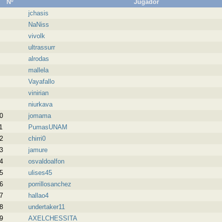
Nº
Jugador
jchasis
NaNiss
vivolk
ultrassurr
alrodas
mallela
Vayafallo
vinirian
niurkava
0
jomama
1
PumasUNAM
2
chirri0
3
jamure
4
osvaldoalfon
5
ulises45
6
porrillosanchez
7
hallao4
8
undertaker11
9
AXELCHESSITA