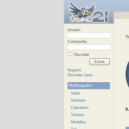
Usuario:
T
Contraseña:
Recordar
Entrar
Registro
Recordar clave
Multijugador
Salas
Software
Calendario
5
Torneos
Medallas