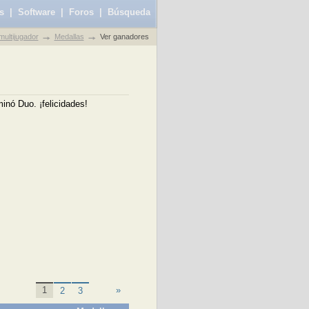
s
|
Software
|
Foros
|
Búsqueda
ultijugador
Medallas
Ver ganadores
nó Duo. ¡felicidades!
«
1
»
2
3