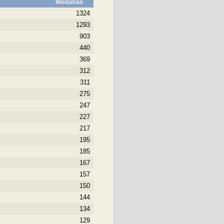
Medallas
1324
1293
903
440
369
312
311
275
247
227
217
195
185
167
157
150
144
134
129