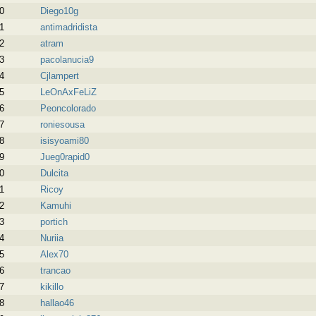
0
Diego10g
1
antimadridista
2
atram
3
pacolanucia9
4
Cjlampert
5
LeOnAxFeLiZ
6
Peoncolorado
7
roniesousa
8
isisyoami80
9
Jueg0rapid0
0
Dulcita
1
Ricoy
2
Kamuhi
3
portich
4
Nuriia
5
Alex70
6
trancao
7
kikillo
8
hallao46