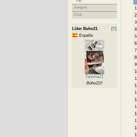
Top
Juegos
1
Club
2
3
Líder Buho21
[?]
4
España
5
6
7
8
9
1
Tanisha21
1
Búho21!!
1
1
1
1
1
1
1
1