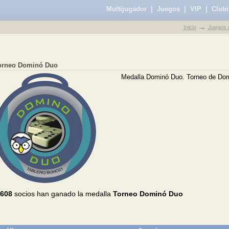
Multijugador
|
Juegos
|
VIP
|
Clubi
Inicio
Juegos m
orneo Dominó Duo
Medalla Dominó Duo. Torneo de Domi
.608
socios han ganado la medalla
Torneo Dominó Duo