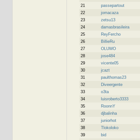
21
passepartout
22
jomacaza
23
zetsu13
24
damasbrasileira
25
ReyFercho
26
BillieRu
27
OLUWO
28
jose484
29
vicente05
30
jcazt
31
paulthomas23
32
Diveergente
33
o3ta
34
luisroberto3333
35
RoonnY
36
djbalinha
37
juniorhot
38
Tlokoloko
39
bid