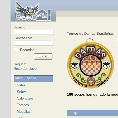
Usuario:
Torneo de Damas Brasileñas
Contraseña:
Recordar
Entrar
Registro
Recordar clave
Multijugador
Salas
Software
188
socios han ganado la med
Calendario
Torneos
Medallas
Nº