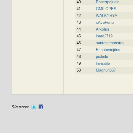
40
Robertpajuelo
41
GMILOPES
42
WALKYRYA
43
xAveFenix
44
ArkoIris
45
imad2719
46
santosemonstro
47
Elmataviejitos
48
picholo
49
lnvisible
50
Magnun357
Síguenos: