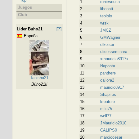
Top
1
roniesousa
Juegos
2
libonati
Club
3
teololo
4
wrsk
Líder Buho21
[?]
5
JMCZ
España
6
GMWagner
7
elkeiser
8
ulisesseminara
9
xmauricio8917x
10
Naponta
11
panthere
Tanisha21
12
callora2
Búho21!!
13
mauricio8917
14
Shapiros
15
kreatore
16
miki75
17
well77
18
JMauricio2010
19
CALIPS0
20
marciocesar