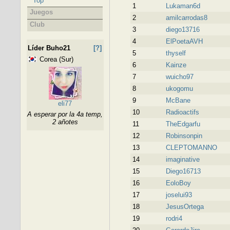
Top
1
Lukaman6d
Juegos
2
amilcarrodas8
Club
3
diego13716
4
ElPoetaAVH
Líder Buho21
[?]
5
thyself
Corea (Sur)
6
Kainze
7
wuicho97
8
ukogomu
9
McBane
eli77
10
Radioactifs
A esperar por la 4a temp,
2 añotes
11
TheEdgarfu
12
Robinsonpin
13
CLEPTOMANNO
14
imaginative
15
Diego16713
16
EoloBoy
17
joselui93
18
JesusOrtega
19
rodri4