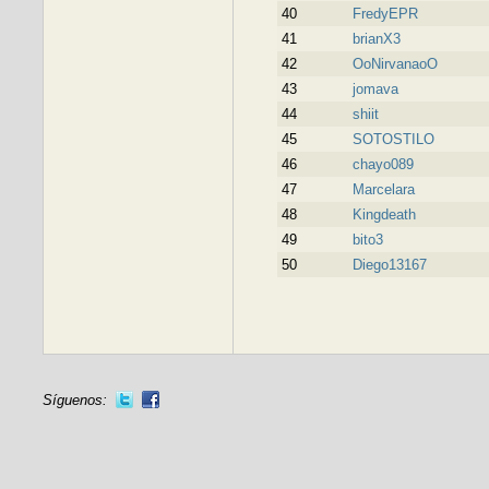
40
FredyEPR
41
brianX3
42
OoNirvanaoO
43
jomava
44
shiit
45
SOTOSTILO
46
chayo089
47
Marcelara
48
Kingdeath
49
bito3
50
Diego13167
Síguenos: