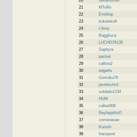
20
GerardoJire
21
MToRo
22
Emilitop
23
kokoloko9
24
c3soy
25
Baggliuca
26
LUCHO79135
27
Saphyra
28
packet
29
callora2
30
edgarfu
31
Gomoku78
32
javielucho1
33
soldado1234
34
HUIK
35
callao008
36
ReyfarjelitoO
37
comenasae
38
Kurush
39
franzpool