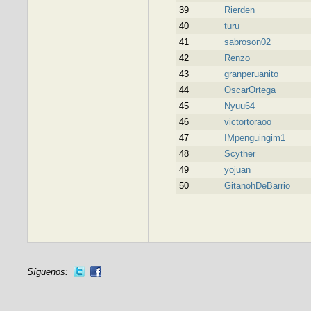
39
Rierden
40
turu
41
sabroson02
42
Renzo
43
granperuanito
44
OscarOrtega
45
Nyuu64
46
victortoraoo
47
IMpenguingim1
48
Scyther
49
yojuan
50
GitanohDeBarrio
Síguenos: