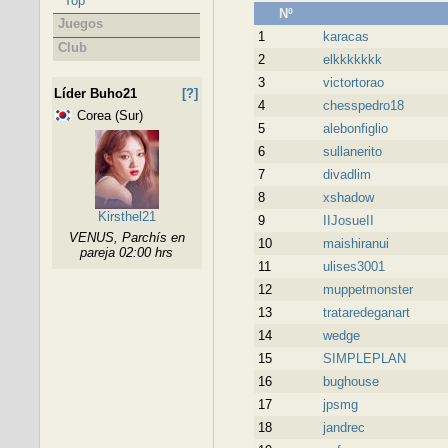
Top
Nº
Juegos
1
karacas
Club
2
elkkkkkkk
3
victortorao
Líder Buho21
[?]
4
chesspedro18
Corea (Sur)
5
alebonfiglio
6
sullanerito
7
divadlim
8
xshadow
Kirsthel21
9
IIJosueII
VENUS, Parchís en
10
maishiranui
pareja 02:00 hrs
11
ulises3001
12
muppetmonster
13
trataredeganart
14
wedge
15
SIMPLEPLAN
16
bughouse
17
jpsmg
18
jandrec