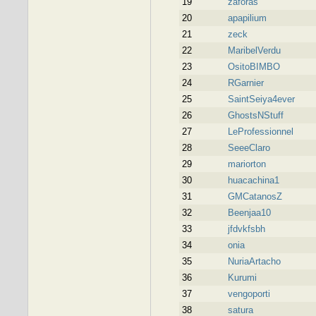
19
zaforas
20
apapilium
21
zeck
22
MaribelVerdu
23
OsitoBIMBO
24
RGarnier
25
SaintSeiya4ever
26
GhostsNStuff
27
LeProfessionnel
28
SeeeClaro
29
mariorton
30
huacachina1
31
GMCatanosZ
32
Beenjaa10
33
jfdvkfsbh
34
onia
35
NuriaArtacho
36
Kurumi
37
vengoporti
38
satura