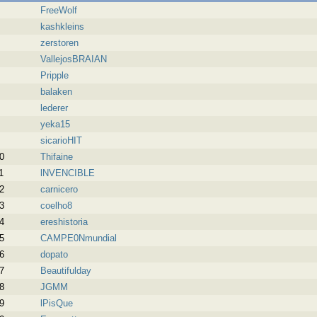
FreeWolf
kashkleins
zerstoren
VallejosBRAIAN
Pripple
balaken
lederer
yeka15
sicarioHIT
0
Thifaine
1
lNVENCIBLE
2
carnicero
3
coelho8
4
ereshistoria
5
CAMPE0Nmundial
6
dopato
7
Beautifulday
8
JGMM
9
lPisQue