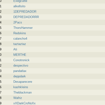
0
Exegcutte
1
alkellsito
2
1DEPREDADOR
3
DEPREDADORRR
4
2Pacs
5
ThorsHammer
6
Redskins
7
calancho4
8
taztaztaz
9
Ati
0
MERTHE
1
Conotronick
2
despectivo
3
pandatlax
4
deppdark
5
Desaparecere
6
kashkIeins
7
Theblackman
8
Wafriz
9
xXDarkCroNoXx