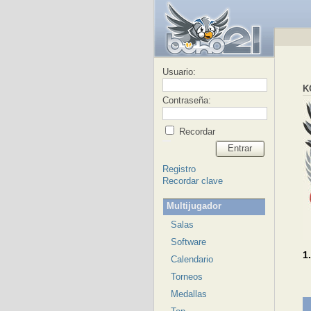
Usuario:
K
Contraseña:
Recordar
Entrar
Registro
Recordar clave
Multijugador
Salas
Software
1
Calendario
Torneos
Medallas