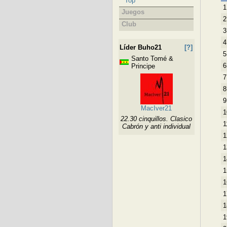
Top
1
Juegos
2
Club
3
4
Líder Buho21
[?]
5
Santo Tomé &
6
Principe
7
8
9
MacIver21
1
22.30 cinquillos. Clasico
1
Cabrón y anti individual
1
1
1
1
1
1
1
1