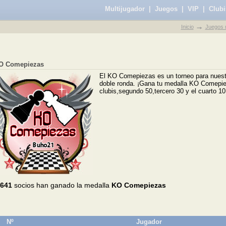
Multijugador
|
Juegos
|
VIP
|
Clubi
Inicio
Juegos m
O Comepiezas
El KO Comepiezas es un torneo para nuestr
doble ronda. ¡Gana tu medalla KO Comepiez
clubis,segundo 50,tercero 30 y el cuarto 10
.641
socios han ganado la medalla
KO Comepiezas
Nº
Jugador