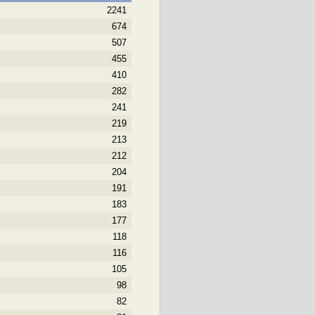
2241
674
507
455
410
282
241
219
213
212
204
191
183
177
118
116
105
98
82