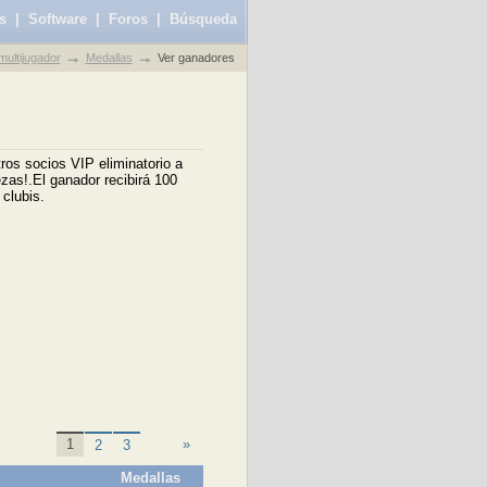
s
|
Software
|
Foros
|
Búsqueda
ultijugador
Medallas
Ver ganadores
os socios VIP eliminatorio a
as!.El ganador recibirá 100
 clubis.
«
1
»
2
3
Medallas