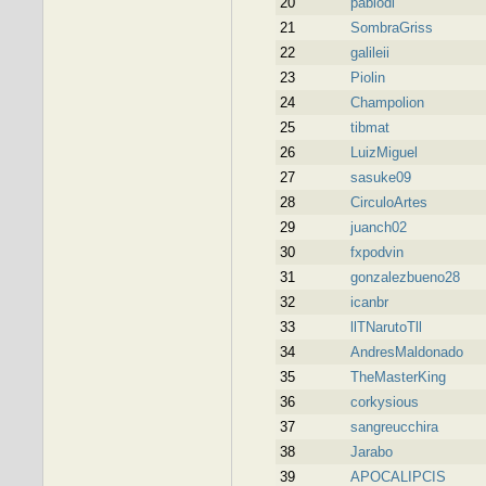
20
pablodi
21
SombraGriss
22
galileii
23
Piolin
24
Champolion
25
tibmat
26
LuizMiguel
27
sasuke09
28
CirculoArtes
29
juanch02
30
fxpodvin
31
gonzalezbueno28
32
icanbr
33
llTNarutoTll
34
AndresMaldonado
35
TheMasterKing
36
corkysious
37
sangreucchira
38
Jarabo
39
APOCALIPCIS