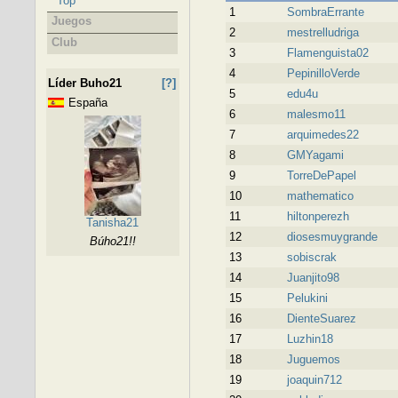
Top
1
SombraErrante
Juegos
2
mestrelludriga
Club
3
Flamenguista02
4
PepinilloVerde
Líder Buho21
[?]
5
edu4u
España
6
malesmo11
7
arquimedes22
8
GMYagami
9
TorreDePapel
10
mathematico
11
hiltonperezh
Tanisha21
12
diosesmuygrande
Búho21!!
13
sobiscrak
14
Juanjito98
15
Pelukini
16
DienteSuarez
17
Luzhin18
18
Juguemos
19
joaquin712