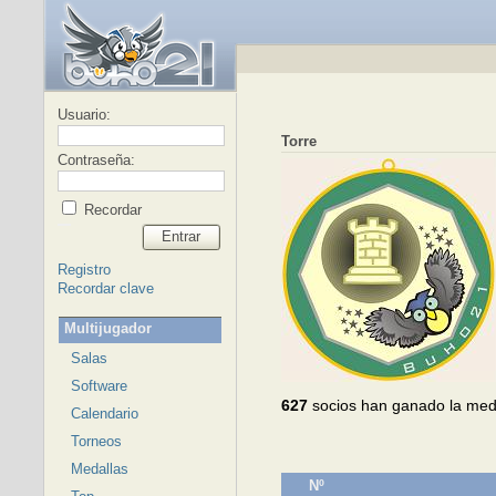
Usuario:
Torre
Contraseña:
Recordar
Entrar
Registro
Recordar clave
Multijugador
Salas
Software
627
socios han ganado la med
Calendario
Torneos
Medallas
Nº