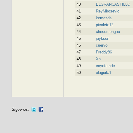
40
ELGRANCASTILLO
41
ReyMirosevic
42
kemazda
43
picoleto12
44
chessmengao
45
jaykson
46
cuervo
47
Freddy86
48
Xn
49
coyotemdc
50
elaguiIa1
Síguenos: