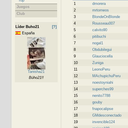
Top
1
dmorera
Juegos
2
mrtorneos
Club
3
BlondeOnBlonde
4
Rousseau007
Líder Buho21
[?]
5
calvito90
España
6
pitibuchi
7
nogal1
8
Obdubilegui
9
Glauciocella
10
Zuniga
11
LeonoPeru
Tanisha21
12
MAchupichuPeru
Búho21!!
13
noestoyniahi
14
superches99
15
nenito7788
16
gouby
17
fnapocalipse
18
GMdesconectado
19
invencible124