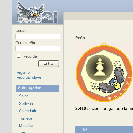
Usuario:
Peón
Contraseña:
Recordar
Entrar
Registro
Recordar clave
Multijugador
Salas
Software
2.410
socios han ganado la m
Calendario
Torneos
Medallas
Nº