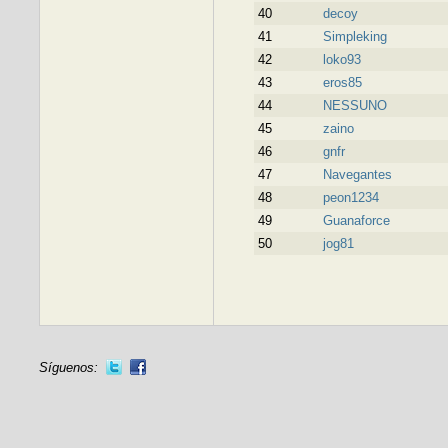
40
decoy
41
Simpleking
42
loko93
43
eros85
44
NESSUNO
45
zaino
46
gnfr
47
Navegantes
48
peon1234
49
Guanaforce
50
jog81
Síguenos: