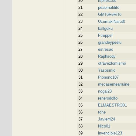
20
rspires100
21
peaomaldito
22
GMToReRiTo
23
UzumakiNarut0
24
ballgoku
25
Ftruppel
26
grandeypeelu
27
estresao
28
Raphsody
29
otravezlomismo
30
Yasosmio
31
Pionono107
32
mecasemearruine
33
nogal23
34
renerodolfo
35
ELMAESTRO01
36
tche
37
Javier424
38
Nico01
39
invencible123