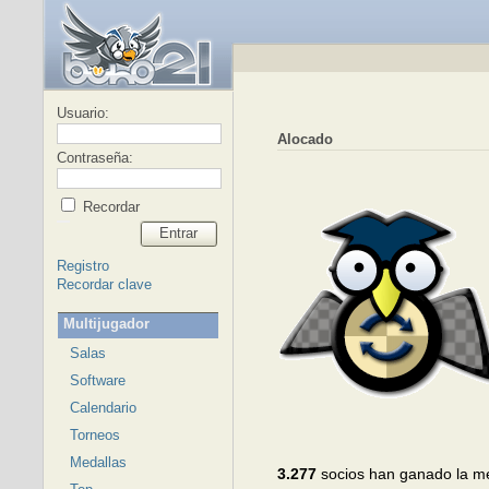
Usuario:
Alocado
Contraseña:
Recordar
Entrar
Registro
Recordar clave
Multijugador
Salas
Software
Calendario
Torneos
Medallas
3.277
socios han ganado la m