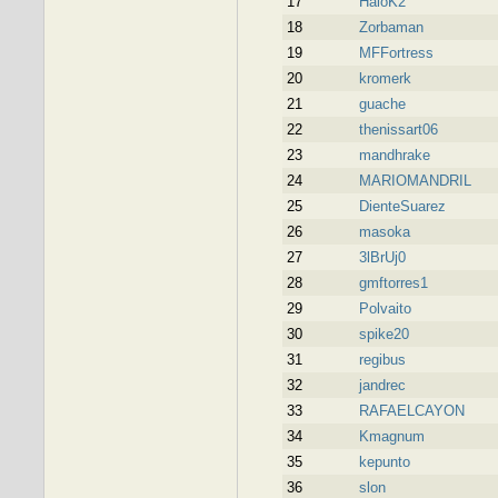
17
HaloK2
18
Zorbaman
19
MFFortress
20
kromerk
21
guache
22
thenissart06
23
mandhrake
24
MARIOMANDRIL
25
DienteSuarez
26
masoka
27
3lBrUj0
28
gmftorres1
29
Polvaito
30
spike20
31
regibus
32
jandrec
33
RAFAELCAYON
34
Kmagnum
35
kepunto
36
slon