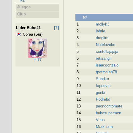
Top
Juegos
Club
Nº
1
mollyk3
Líder Buho21
[?]
2
labrie
Corea (Sur)
3
draglim
4
Notekivoke
5
centellajajaja
6
retisangil
eli77
7
isaacgonzalo
8
tpetrosian78
9
Subdito
10
fxpodvin
11
genki
12
Podrebo
13
peoncontomate
14
buhosupermen
15
Virus
16
Markheim