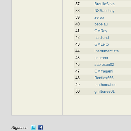
37
BraulioSilva
38
NSSanduay
39
zerep
40
bebelau
41
GMRoy
42
hardkind
43
GMLeito
44
Instrumentista
45
pzurano
46
sabroson02
47
GMYagami
48
Ronflex666
49
mathematico
50
gmftorres01
Síguenos: